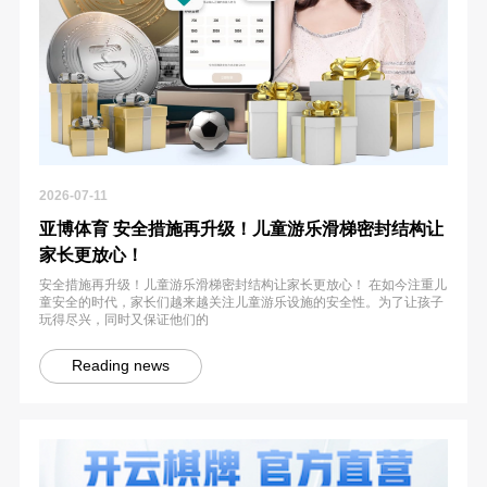
2026-07-11
亚博体育 安全措施再升级！儿童游乐滑梯密封结构让
家长更放心！
安全措施再升级！儿童游乐滑梯密封结构让家长更放心！ 在如今注重儿
童安全的时代，家长们越来越关注儿童游乐设施的安全性。为了让孩子
玩得尽兴，同时又保证他们的
Reading news