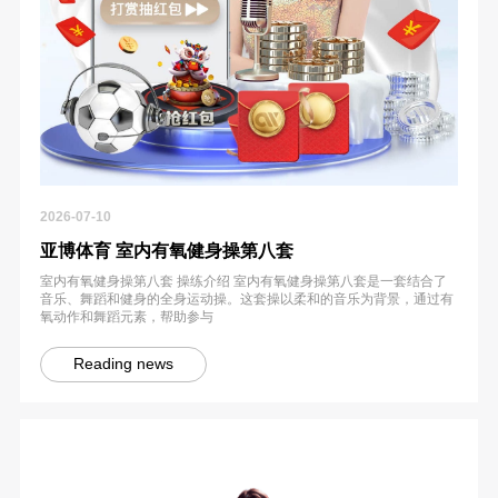
2026-07-10
亚博体育 室内有氧健身操第八套
室内有氧健身操第八套 操练介绍 室内有氧健身操第八套是一套结合了
音乐、舞蹈和健身的全身运动操。这套操以柔和的音乐为背景，通过有
氧动作和舞蹈元素，帮助参与
Reading news