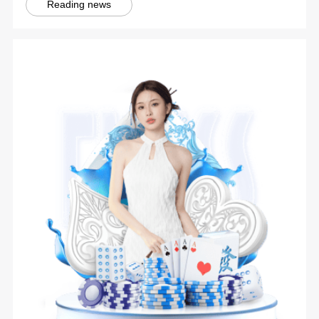
Reading news