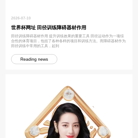
2026-07-10
世界杯网址 田径训练障碍器材作用
田径训练障碍器材作用 提升训练效果的重要工具 田径运动作为一项综
合性的体育项目，包括了各种各样的项目和训练方法。而障碍器材作为
田径训练中常用的工具，起到
Reading news