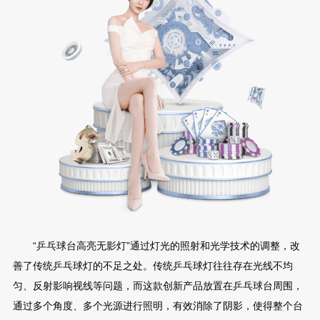
“乒乓球台高亮无影灯”通过灯光的照射和光学技术的调整，改
善了传统乒乓球灯的不足之处。传统乒乓球灯往往存在光线不均
匀、反射影响视线等问题，而这款创新产品放置在乒乓球台周围，
通过多个角度、多个光源进行照明，有效消除了阴影，使得整个台