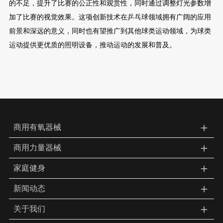
的不足，提升了比赛的公正性和观赏性，同时通过调整灯光参数增
加了比赛的视觉效果。这项创新技术在乒乓球领域拥有广阔的应用
前景和深远的意义，同时也有望推广到其他球类运动领域，为球类
运动提供更优质的照明设备，推动运动的发展和普及。
＋
商用有氧器械
＋
商用力量器械
＋
家庭健身
＋
新闻动态
＋
关于我们