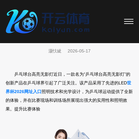
世界杯网址入口 乒乓球台高亮无影灯
灏忕紪
2026-05-17
乒乓球台高亮无影灯近日，一款名为“乒乓球台高亮无影灯”的
创新产品在乒乓球界引起了广泛关注。该产品采用了先进的LED
世
界杯2026网址入口
照明技术和光学设计，为乒乓球运动提供了全新
的体验，并在比赛现场和训练场所展现出强大的实用性和照明效
果。提升比赛体验