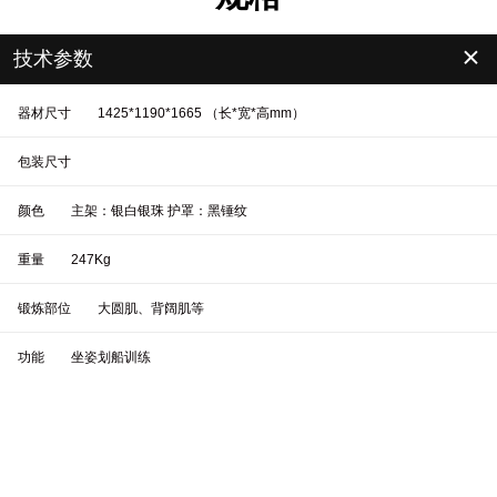
＋
技术参数
器材尺寸
1425*1190*1665 （长*宽*高mm）
包装尺寸
颜色
主架：银白银珠 护罩：黑锤纹
重量
247Kg
锻炼部位
大圆肌、背阔肌等
功能
坐姿划船训练